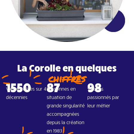
La Corolle en quelques
chiffres
1550
87
98
Vies enrichies sur 4
Personnes en
Salariés
décennies
situation de
passionnés par
grande singularité
leur métier
accompagnées
depuis la création
en 1983