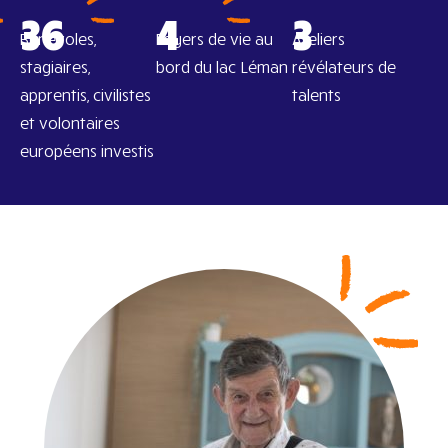
36
4
3
Bénévoles,
Foyers de vie au
Ateliers
stagiaires,
bord du lac Léman
révélateurs de
apprentis, civilistes
talents
et volontaires
européens investis