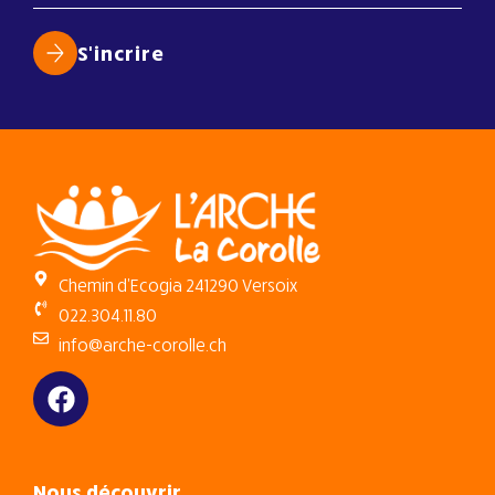
S'incrire
Chemin d’Ecogia 24
1290 Versoix
022.304.11.80
info@arche-corolle.ch
Nous découvrir