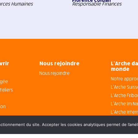
urces Humaines
Responsable Finances
vrir
Nous rejoindre
L’Arche da
monde
Nous rejoindre
Notre appro
agée
L’Arche Suiss
teliers
L’Arche Fribo
L’Arche Im N
ion
L’Arche Inter
ctionnement du site. Accepter les cookies analytiques permet de l’amél