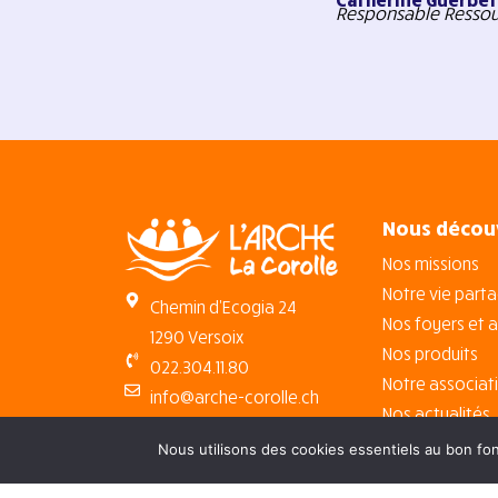
Responsable Resso
Nous décou
Nos missions
Notre vie part
Chemin d’Ecogia 24
Nos foyers et a
1290 Versoix
Nos produits
022.304.11.80
Notre associat
info@arche-corolle.ch
Nos actualités
Nous utilisons des cookies essentiels au bon fon