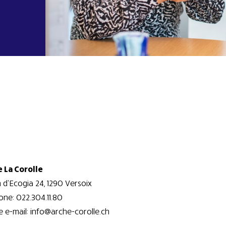
e La Corolle
d’Ecogia 24, 1290 Versoix
one: 022.304.11.80
 e-mail: info@arche-corolle.ch