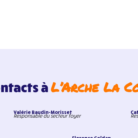
L’Arche La C
ontacts à
Valérie Baudin-Morisset
Ca
Responsable du secteur foyer
Res
t
Florence Coïdan