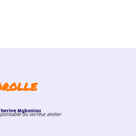
orolle
therine Mykoniou
ponsable du secteur atelier