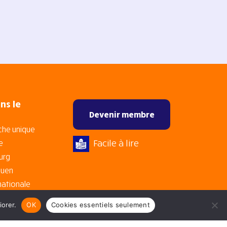
ns le
Devenir membre
che unique
Facile à lire
e
urg
auen
nationale
iorer.
OK
Cookies essentiels seulement